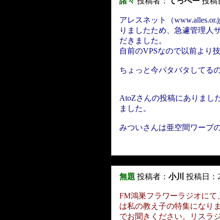
諸々
投稿者：
てっぺー
投稿日：
アレスネット（www.alles.
りましたため、急遽管理人サーバ（
だきました。
自前のVPSなので以前より
ちょっと今バタバタしてる
AtoZさんの投稿にありま
ました。
みついさんは亜空間ワープ
無題
投稿者：
小川
投稿日：2016
FM鴻巣フラワーラジオにて、
は私の教え子の特集になり
でお聞きください。リスラジ