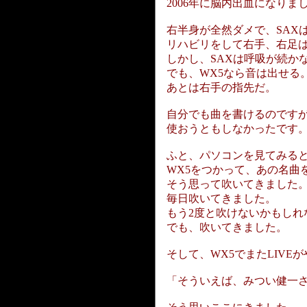
2006年に脳内出血になりま
右半身が全然ダメで、SAXは
リハビリをして右手、右足
しかし、SAXは呼吸が続か
でも、WX5なら音は出せる
あとは右手の指先だ。
自分でも曲を書けるのです
使おうともしなかったです
ふと、パソコンを見てみる
WX5をつかって、あの名曲
そう思って吹いてきました
毎日吹いてきました。
もう2度と吹けないかもしれ
でも、吹いてきました。
そして、WX5でまたLIVE
「そういえば、みつい健一