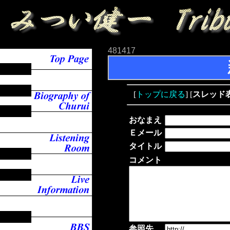
481417
[
トップに戻る
] [
スレッド
おなまえ
Ｅメール
タイトル
コメント
参照先