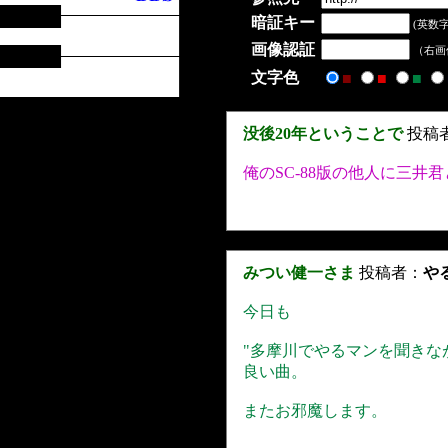
暗証キー
(英数字
画像認証
（右画
文字色
■
■
■
没後20年ということで
投稿
俺のSC-88版の他人に三
みつい健一さま
投稿者：
や
今日も
"多摩川でやるマンを聞きなが
良い曲。
またお邪魔します。