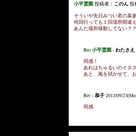
小平霊園
投稿者：
このん
投稿
そういや先日みつい君の墓
何回行っても１回場所間違
あんた場所移動してない？
Re: 小平霊園
-
わたさえ
同感！
あれはちゅるいのイタズラ
あと、風を拭かせて、
Re:
-
恭子
2013/09/23(Mo
同感