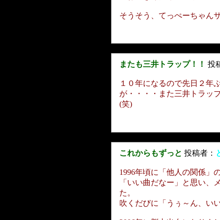
そうそう、てっぺーちゃんサイ
またも三井トラップ！！
投
１０年になるので先日２年
が・・・・また三井トラッ
(笑)
これからもずっと
投稿者：
1996年頃に「他人の関係」
「いい曲だなー」と思い、メロ
た。
吹くだびに「うぅ～ん、い