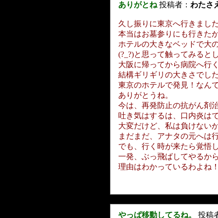
ありがとね
投稿者：
わたさ
久し振りに東京へ行きまし
本当はお墓参りにも行きた
ホテルの大きなベッドで大
(?_?)と思って触ってみると
大阪に帰ってから病院へ行
結構ギリギリの大きさでし
東京のホテルで発見！なんて
ありがとうね。
今は、再発防止の抗がん剤
吐き気はするは、口内炎はで
大変だけど、私は負けない
まだまだ、アナタの元へは
でも、行く時が来たら覚悟
一発、ぶっ飛ばしてやるか
理由はわかっているわよね
やっぱ移動してるね。
投稿