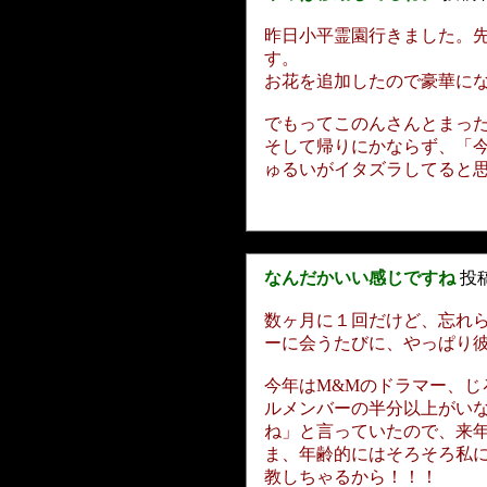
昨日小平霊園行きました。
す。
お花を追加したので豪華に
でもってこのんさんとまっ
そして帰りにかならず、「
ゅるいがイタズラしてると
なんだかいい感じですね
投
数ヶ月に１回だけど、忘れ
ーに会うたびに、やっぱり
今年はM&Mのドラマー、
ルメンバーの半分以上がい
ね」と言っていたので、来
ま、年齢的にはそろそろ私
教しちゃるから！！！