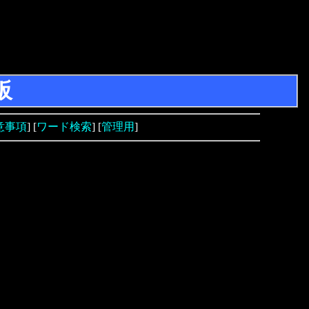
板
意事項
] [
ワード検索
] [
管理用
]