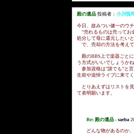
殿の遺品
投稿者：
小川悦
今日、故みつい健一のウ
”売れるものは売ってお
処分して母に還元したい
で、売却の方法を考えて
殿のBBS上で楽器ごと
う方式がいいでしょうか
参加資格は”誰でも”と
生前や追悼ライブに来て
とりあえずはリストを見
て表明願います。
Re: 殿の遺品
-
saeba
20
どんな物があるのか