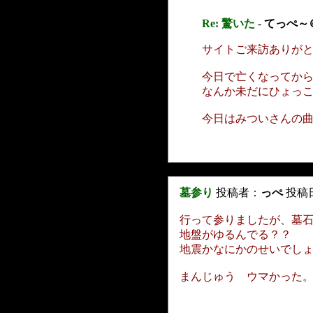
Re: 驚いた
-
てっぺ～
サイトご来訪ありが
今日で亡くなってか
なんか未だにひょっ
今日はみついさんの
墓参り
投稿者：
っぺ
投稿日：
行って参りましたが、墓
地盤がゆるんでる？？
地震かなにかのせいでし
まんじゅう ウマかった。