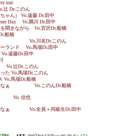
 inst
.辻 Dr.このん
ん） Vo.遠藤 Dr.田中
r Day Vo.隅川 Dr.田中
聞きながら Vo.宮沢Dr.船橋
r.船橋
Samba Vo.川名Dr.このん
ランド Vo.馬場Dr.田中
.遠藤Dr.田中
川
o.辻Dr.このん
た Vo.馬場Dr.このん
Vo.馬場Dr.船橋
がなぁ Vo.このんDr.船橋
end Vo. 信也
なぁ Vo.全員＋同級生Dr.田中