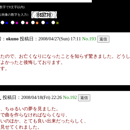
数字で8文字以内)
右画像の数字を入力）
■
■
■
■
■
■
者：
okuno
投稿日：2008/04/27(Sun) 17:11
No.193
ったので、お亡くなりになったことを知らず驚きました。どう
ばよかったと後悔しております。
ます。
え
投稿日：2008/04/18(Fri) 22:26
No.192
に、ちゅるいの夢を見ました。
興で曲を作らなければならくなり、
思いのほか、とても良い出来だったらしく、
を見せてくれました。