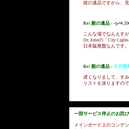
彼の遺品ですから、
Re: 殿の遺品
-
っぺ
20
こんな場でなんえすが
Dr. Johnの「Cit
日本版廃盤なんです
Re: 殿の遺品
-
小川悦
遅くなりまして、す
リストを送りますので
一部サービス停止のお詫
メインボード上のコンデ