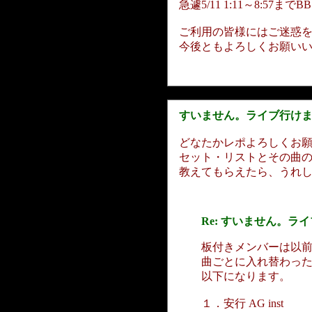
急遽5/11 1:11～8:
ご利用の皆様にはご迷惑
今後ともよろしくお願い
すいません。ライブ行け
どなたかレポよろしくお
セット・リストとその曲
教えてもらえたら、うれ
Re: すいません。ライブ
板付きメンバーは以
曲ごとに入れ替わっ
以下になります。
１．安行 AG inst