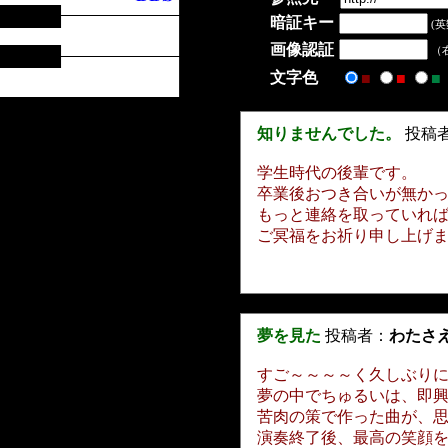
暗証キー
(英
画像認証
（
文字色
■
■
■
知りませんでした。
投稿
学生時代の後輩です。
卒業後おつき合いが無か
もっと連絡を取っていれ
ご冥福をお祈り申し上げ
夢を見た
投稿者：
わたさ
すご～～～～く久しぶり
夢の中でちゅるいは、即
苦肉の策で作った曲が、
演奏終了後、最高の笑顔