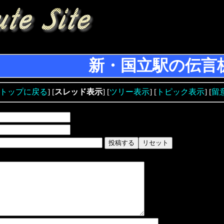
新・国立駅の伝言
トップに戻る
] [
スレッド表示
] [
ツリー表示
] [
トピック表示
] [
留