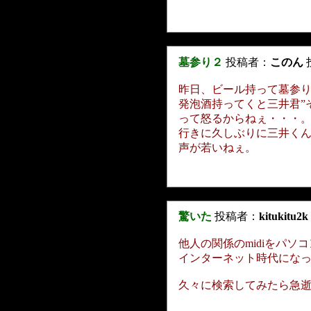
墓参り２
投稿者：
このん
投
昨日、ビール持って墓参
発泡酒持ってくと三井君”
って怒るからねぇ・・・
行きに久しぶりに三井く
声が若いねぇ。
驚いた
投稿者：
kitukitu2k
他人の関係のmidiをパ
インターネット時代にな
久々に検索してみたら急