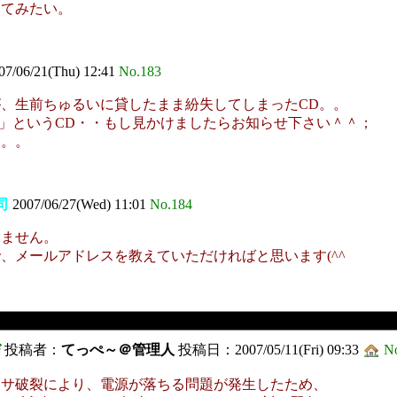
見てみたい。
07/06/21(Thu) 12:41
No.183
、生前ちゅるいに貸したまま紛失してしまったCD。。
y Lights」というCD・・もし見かけましたらお知らせ下さい＾＾；
。。。
司
2007/06/27(Wed) 11:01
No.184
みません。
、メールアドレスを教えていただければと思います(^^
び
投稿者：
てっぺ～＠管理人
投稿日：2007/05/11(Fri) 09:33
N
ンサ破裂により、電源が落ちる問題が発生したため、