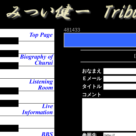
481433
[
おなまえ
Ｅメール
タイトル
コメント
参照先