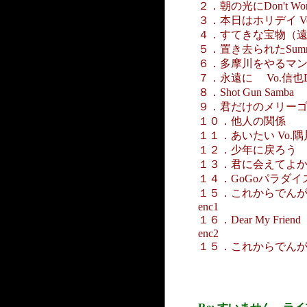
２．朝の光にDon't Worry
３．本日はホリデイ Vo
４．すてきな宝物（遠ちゃ
５．置き去られたSumme
６．多摩川をやるマンを
７．永遠に Vo.信也D
８．Shot Gun 
９．君だけのメリーゴー
１０．他人の関係 Vo
１１．あいたい Vo.隅
１２．少年に戻ろう V
１３．君に会えてよかっ
１４．GoGoパラダイス 
１５．これからでん
enc1
１６．Dear My Fri
enc2
１５．これからでんが